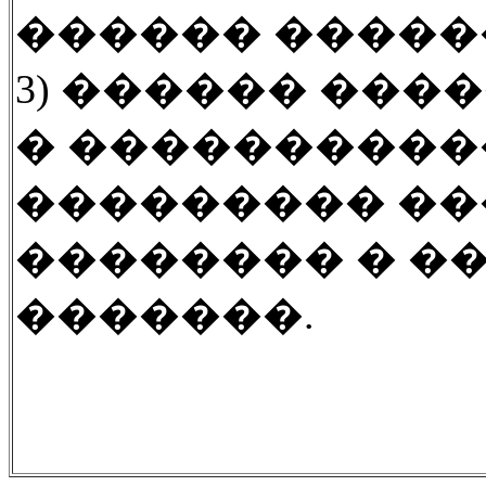
������ ������
3) ������
����
� ����������
��������� ��
�������� � �
�������.