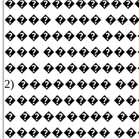
������������
���� ���� ��
�������� ���
��� ��������
��� ��������
2) �������� �
��������� ��
� �������� ��
��������� ��