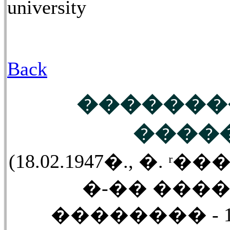
university
Back
�������
����
(18.02.1947�., �
�-�� ����
��������
-
1