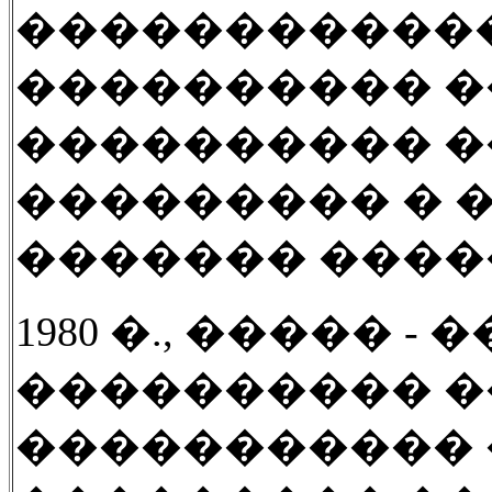
�����������
�
��������� �
���������� 
��������� � 
������� ���
1980 �., �����
-
�
���������� 
�����������