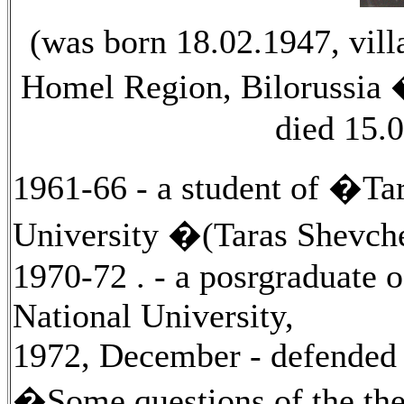
(was born 18.02.1947, vill
Homel Region, Bilorussia
died 15.
1961-66
-
a student of �Ta
University �(Taras Shevch
1970-72 .
-
a posrgraduate 
National University,
1972, December
-
defended t
�Some questions of the the