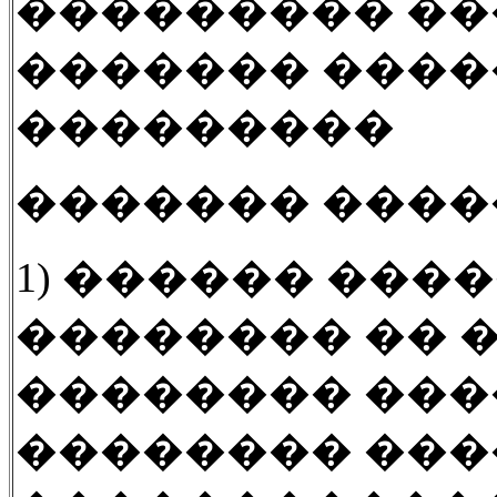
��������� ��
������� ����
���������
������� ����
1)
������ ����
�������� �� 
�������� ���
�������� ���