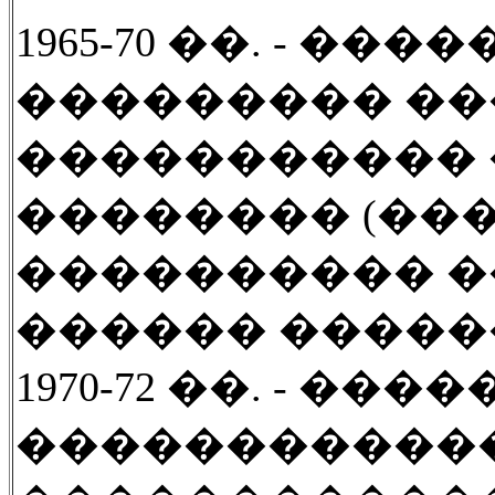
1965-70 ��.
-
�����
��������� �
����������� 
�������� (��
���������� �
������ ������
19
70-72 ��.
-
����
�����������