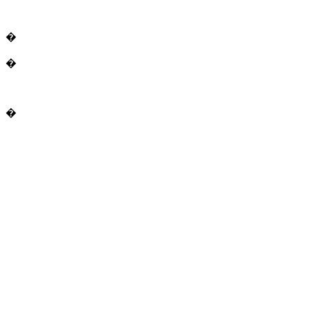
�
�
�