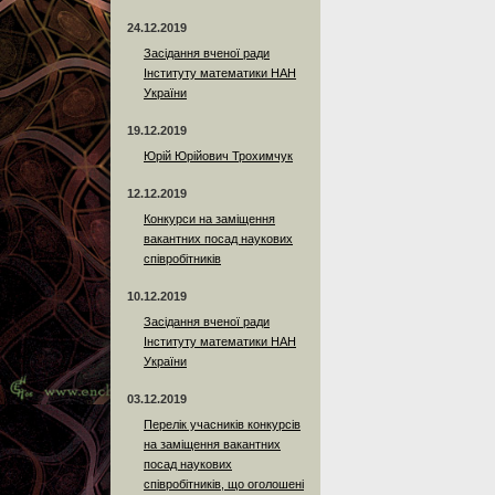
24.12.2019
Засідання вченої ради
Інституту математики НАН
України
19.12.2019
Юрій Юрійович Трохимчук
12.12.2019
Конкурси на заміщення
вакантних посад наукових
співробітників
10.12.2019
Засідання вченої ради
Інституту математики НАН
України
03.12.2019
Перелік учасників конкурсів
на заміщення вакантних
посад наукових
співробітників, що оголошені