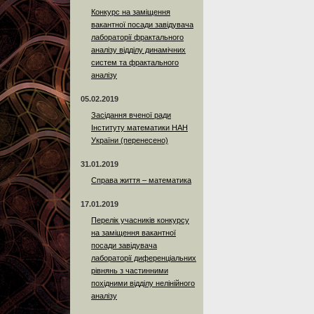
Конкурс на заміщення
вакантної посади завідувача
лабораторії фрактального
аналізу відділу динамічних
систем та фрактального
аналізу
05.02.2019
Засідання вченої ради
Інституту математики НАН
України (перенесено)
31.01.2019
Справа життя – математика
17.01.2019
Перелік учасників конкурсу
на заміщення вакантної
посади завідувача
лабораторії диференціальних
рівнянь з частинними
похідними відділу нелінійного
аналізу