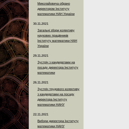
Миколайовича обрано
директором Інституту
математики НАН України
30.11.2021
Загальні збори колективу
наукових працівників
Інституту математики НАН
України
29.11.2021
Зустріч з кандидатами на
посаду директора Інституту
математики
26.11.2021
Зустріч трудового колективу
з кандидатами на посаду
директора Інституту
математики НАНУ
22.11.2021
Вибори директора Інституту
математики НАНУ