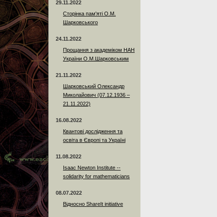
29.11.2022
Сторінка пам'яті О.М.
Шарковського
24.11.2022
Прощання з академіком НАН
України О.М.Шарковським
21.11.2022
Шарковський Олександр
Миколайович (07.12.1936 –
21.11.2022)
16.08.2022
Квантові дослідження та
освіта в Європі та Україні
11.08.2022
Isaac Newton Institute --
solidarity for mathematicians
08.07.2022
Відносно ShareIt initiative