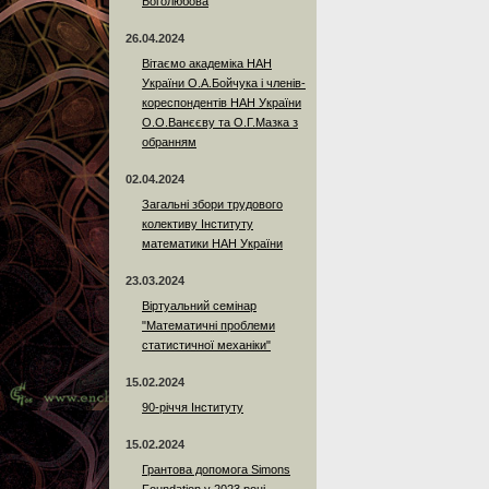
Боголюбова
26.04.2024
Вітаємо академіка НАН
України О.А.Бойчука і членів-
кореспондентів НАН України
О.О.Ванєєву та О.Г.Мазка з
обранням
02.04.2024
Загальні збори трудового
колективу Інституту
математики НАН України
23.03.2024
Віртуальний семінар
"Математичні проблеми
статистичної механіки"
15.02.2024
90-річчя Інституту
15.02.2024
Грантова допомога Simons