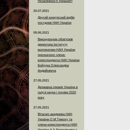
Незалежності України!!!
20.07.2021
Другий конкурсний відбір
постдоків НАН України
09.06.2021
Виконувачем обов’язків
директора Інституту
математики НАН України
призначено члена-
кореспондента НАН України
Бойчука Олександра
Андрійовича
27.05.2021
Державна премія України в
галузі науки і техніки 2020
року
27.05.2021
Вітаємо академіка НАН
України О.М.Тимоху та
члена-кореспондента НАН
України А.А.Дороговцева з