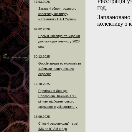
Реєстрація у
17.03.2026
год.
Загальні збори трудового
колективу Інституту
Запланован
математики НАН України
колективу з 
02.02.2026
Премія Президента України
для молодих вчених у 2026
році
30.12.2025
Google закриває можливість
забирати пошту з інших
серверів
12.10.2025
Привітання Леоніда
Павловича Нижника з 90-
річчям від Ургенчського
державного універститету
16.09.2025
Спільні рекомендації та звіт
IMU та ICIAM щодо