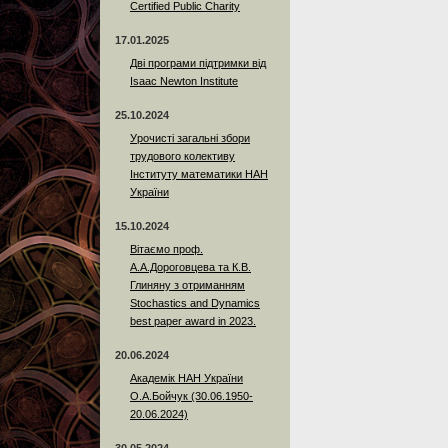
Certified Public Charity
17.01.2025
Дві програми підтримки від
Isaac Newton Institute
25.10.2024
Урочисті загальні збори
трудового колективу
Інституту математики НАН
України
15.10.2024
Вітаємо проф.
А.А.Дороговцева та К.В.
Глиняну з отриманням
Stochastics and Dynamics
best paper award in 2023.
20.06.2024
Академік НАН України
О.А.Бойчук (30.06.1950-
20.06.2024)