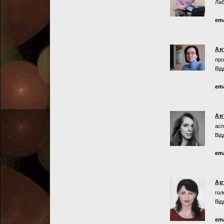
Лаб
ema
Ан
про
Від
ema
Ан
асп
Від
ema
Ар
гол
Від
ema