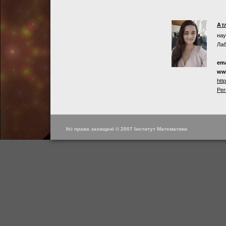
Ат
нау
Лаб
ema
ww
htt
Per
Усі права захищені © 2007 Інститут Математики