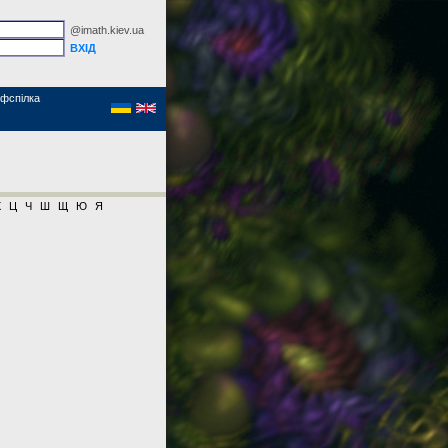
@imath.kiev.ua
фспілка
Х
Ц
Ч
Ш
Щ
Ю
Я