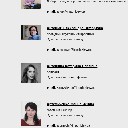
Лабораторія диференціальних рівнянь з частинними по
email:
anop@imath.kiev.ua
Антонюк Олександра Вікторівна
провідний науковий співробітник
Відділ нелінійного аналізу
email:
antoniouk@imath.kiev.ua
Антошина Катерина Олегівна
аспірант
Відділ математичної фізики
email:
kantoshyna@imath.kiev.ua
Артемиченко Жанна Яківна
головний інженер
Відділ нелінійного аналізу
email:
artemich@imath.kiev.ua