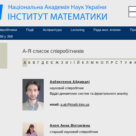
Семінари (архів)
чесні дослідники
Конференції (архів)
оційовані дослідники
Сайт ради
Курси з математики
а
хнічний персонал
івробітники
Події
Аспірантура
Lecturing
Рада мол. вчених
Про
ІМ у ЗМІ
А-Я список співробітників
А
Б
В
Г
Д
Е
Є
Ж
З
И
І
Ї
Й
К
Л
М
Н
О
П
Р
С
Т
У
Ф
Акбергенов Абдивалі
науковий співробітник
Відділ динамічних систем та фрактального аналізу
email:
a.ak@imath.kiev.ua
Аноп Анна Вікторівна
старший науковий співробітник