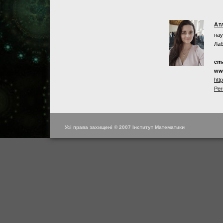
Ат
нау
Лаб
ema
ww
htt
Per
Усі права захищені © 2007 Інститут Математики