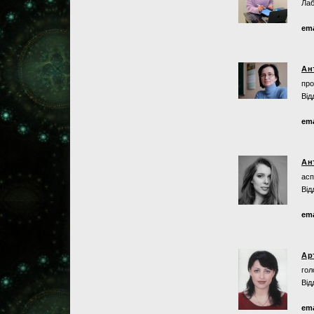
Лаб
ema
Ан
про
Від
ema
Ан
асп
Від
ema
Ар
гол
Від
ema