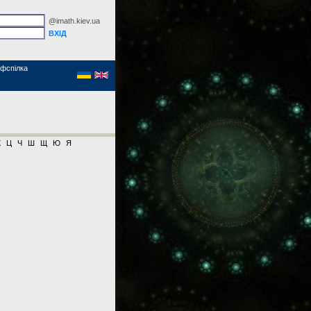
@imath.kiev.ua
фспілка
Х
Ц
Ч
Ш
Щ
Ю
Я