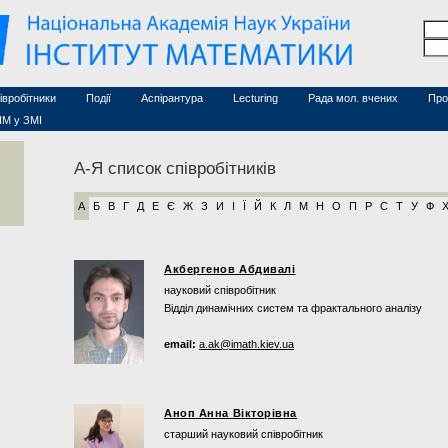
Семінари (архів)
чесні дослідники
Конференції (архів)
оційовані дослідники
Сайт ради
Курси з математики
а
хнічний персонал
івробітники
Події
Аспірантура
Lecturing
Рада мол. вчених
Про
ІМ у ЗМІ
А-Я список співробітників
А
Б
В
Г
Д
Е
Є
Ж
З
И
І
Ї
Й
К
Л
М
Н
О
П
Р
С
Т
У
Ф
Акбергенов Абдивалі
науковий співробітник
Відділ динамічних систем та фрактального аналізу
email:
a.ak@imath.kiev.ua
Аноп Анна Вікторівна
старший науковий співробітник