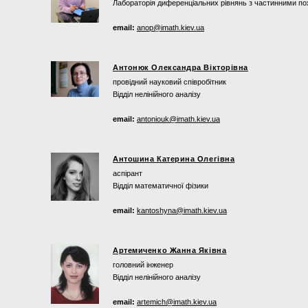
Лабораторія диференціальних рівнянь з частинними по
email:
anop@imath.kiev.ua
Антонюк Олександра Вікторівна
провідний науковий співробітник
Відділ нелінійного аналізу
email:
antoniouk@imath.kiev.ua
Антошина Катерина Олегівна
аспірант
Відділ математичної фізики
email:
kantoshyna@imath.kiev.ua
Артемиченко Жанна Яківна
головний інженер
Відділ нелінійного аналізу
email:
artemich@imath.kiev.ua