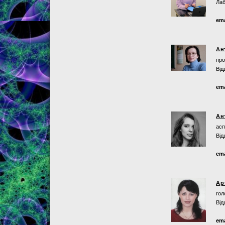
Лаб
ema
Ан
про
Від
ema
Ан
асп
Від
ema
Ар
гол
Від
ema