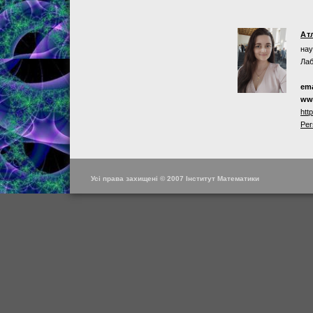
Ат
нау
Лаб
ema
ww
htt
Per
Усі права захищені © 2007 Інститут Математики