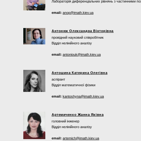
Лабораторія диференціальних рівнянь з частинними по
email:
anop@imath.kiev.ua
Антонюк Олександра Вікторівна
провідний науковий співробітник
Відділ нелінійного аналізу
email:
antoniouk@imath.kiev.ua
Антошина Катерина Олегівна
аспірант
Відділ математичної фізики
email:
kantoshyna@imath.kiev.ua
Артемиченко Жанна Яківна
головний інженер
Відділ нелінійного аналізу
email:
artemich@imath.kiev.ua