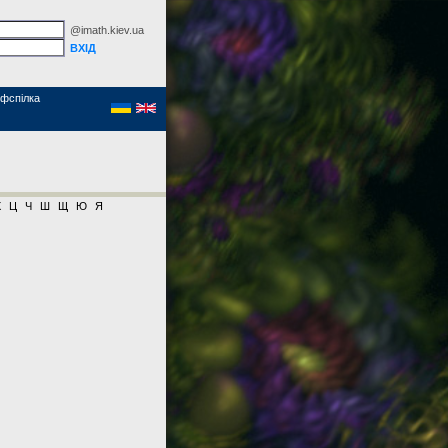
@imath.kiev.ua
фспілка
Х
Ц
Ч
Ш
Щ
Ю
Я