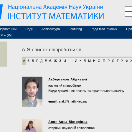
Семінари (архів)
чесні дослідники
Конференції (архів)
оційовані дослідники
Сайт ради
Курси з математики
а
хнічний персонал
івробітники
Події
Аспірантура
Lecturing
Рада мол. вчених
Про
ІМ у ЗМІ
А-Я список співробітників
А
Б
В
Г
Д
Е
Є
Ж
З
И
І
Ї
Й
К
Л
М
Н
О
П
Р
С
Т
У
Ф
Акбергенов Абдивалі
науковий співробітник
Відділ динамічних систем та фрактального аналізу
email:
a.ak@imath.kiev.ua
Аноп Анна Вікторівна
старший науковий співробітник