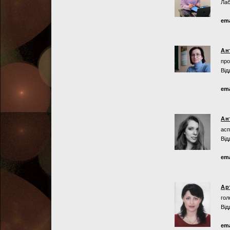
Лаб
ema
Ан
про
Від
ema
Ан
асп
Від
ema
Ар
гол
Від
ema