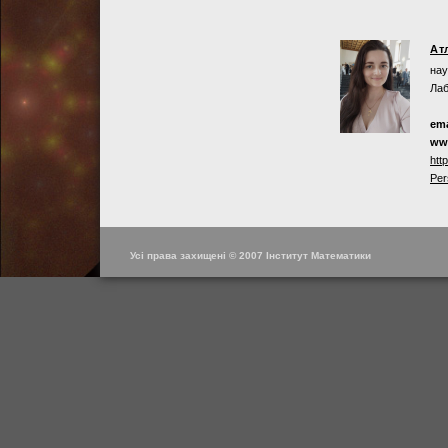
Ат
нау
Лаб
ema
ww
htt
Per
Усі права захищені © 2007 Інститут Математики