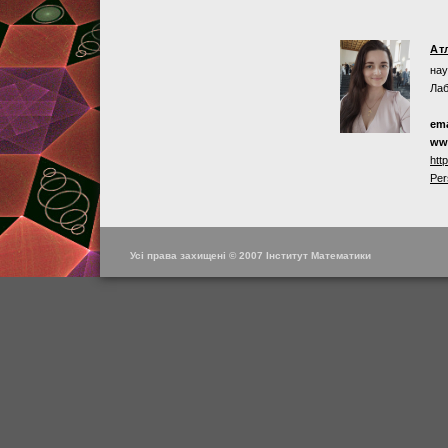
Ат
нау
Лаб
ema
ww
htt
Per
Усі права захищені © 2007 Інститут Математики