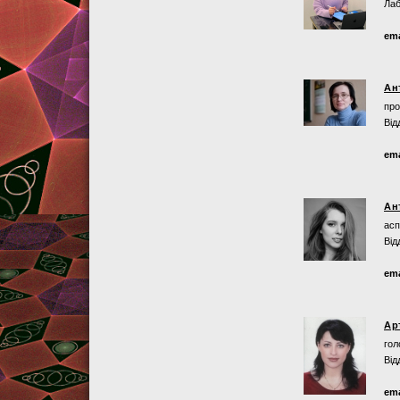
Лаб
ema
Ан
про
Від
ema
Ан
асп
Від
ema
Ар
гол
Від
ema