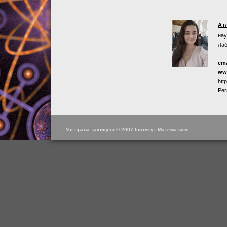
Ат
нау
Лаб
ema
ww
htt
Per
Усі права захищені © 2007 Інститут Математики