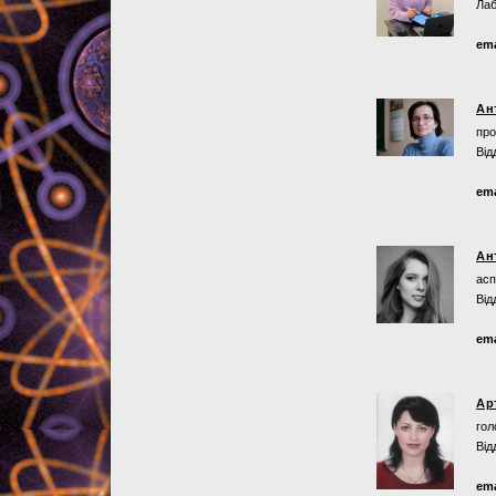
Лаб
ema
Ан
про
Від
ema
Ан
асп
Від
ema
Ар
гол
Від
ema