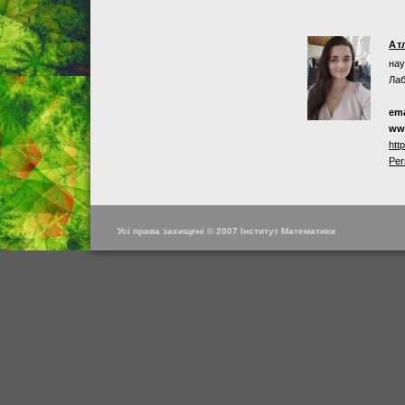
Ат
нау
Лаб
ema
ww
htt
Per
Усі права захищені © 2007 Інститут Математики