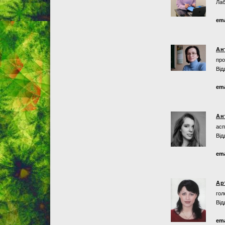
Лаб
ema
Ан
про
Від
ema
Ан
асп
Від
ema
Ар
гол
Від
ema