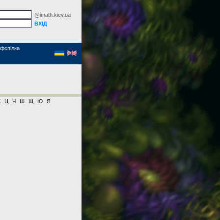
@imath.kiev.ua
фспілка
Х
Ц
Ч
Ш
Щ
Ю
Я