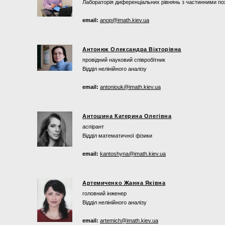
Лабораторія диференціальних рівнянь з частинними по
email:
anop@imath.kiev.ua
Антонюк Олександра Вікторівна
провідний науковий співробітник
Відділ нелінійного аналізу
email:
antoniouk@imath.kiev.ua
Антошина Катерина Олегівна
аспірант
Відділ математичної фізики
email:
kantoshyna@imath.kiev.ua
Артемиченко Жанна Яківна
головний інженер
Відділ нелінійного аналізу
email:
artemich@imath.kiev.ua