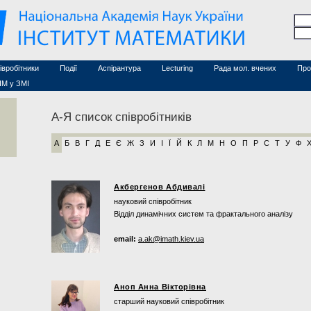
Семінари (архів)
чесні дослідники
Конференції (архів)
оційовані дослідники
Сайт ради
Курси з математики
а
хнічний персонал
івробітники
Події
Аспірантура
Lecturing
Рада мол. вчених
Про
ІМ у ЗМІ
А-Я список співробітників
А
Б
В
Г
Д
Е
Є
Ж
З
И
І
Ї
Й
К
Л
М
Н
О
П
Р
С
Т
У
Ф
Акбергенов Абдивалі
науковий співробітник
Відділ динамічних систем та фрактального аналізу
email:
a.ak@imath.kiev.ua
Аноп Анна Вікторівна
старший науковий співробітник