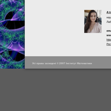
Ат
нау
Лаб
ema
ww
htt
Per
Усі права захищені © 2007 Інститут Математики