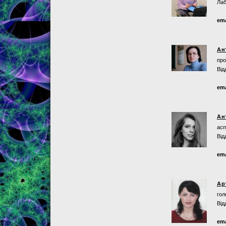
Лаб
ema
Ан
про
Від
ema
Ан
асп
Від
ema
Ар
гол
Від
ema