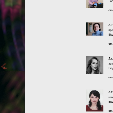
Лаб
ema
Ан
про
Від
ema
Ан
асп
Від
ema
Ар
гол
Від
ema