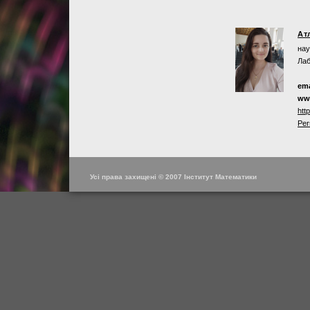
Ат
нау
Лаб
ema
ww
htt
Per
Усі права захищені © 2007 Інститут Математики