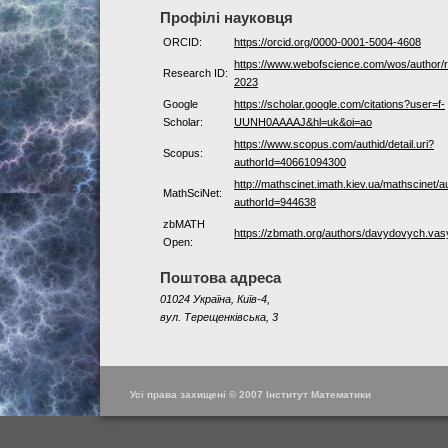
Профілі науковця
ORCID:
https://orcid.org/0000-0001-5004-4608
https://www.webofscience.com/wos/author/
Research ID:
2023
Google
https://scholar.google.com/citations?user=f-
Scholar:
UUNH0AAAAJ&hl=uk&oi=ao
https://www.scopus.com/authid/detail.uri?
Scopus:
authorId=40661094300
http://mathscinet.imath.kiev.ua/mathscinet/a
MathSciNet:
authorId=944638
zbMATH
https://zbmath.org/authors/davydovych.vas
Open:
Поштова адреса
01024 Україна, Київ-4,
вул. Терещенківська, 3
Усі права захищені © 2007 Інститут Математики