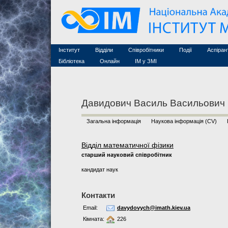
Семінари (архів)
Захист дисертацій
Почесні дослідники
Конференції (архів
Конкурси на посади
Асоційовані дослідники
Курси з математи
Науково-організаційна робота
Технічний персонал
MathSciNet
Контакти
Лінки
Інститут
Відділи
Співробітники
Події
Аспіран
Публікації
Бібліотека
Онлайн
ІМ у ЗМІ
Давидович Василь Васильович
Загальна інформація
Наукова інформація (CV)
Відділ математичної фізики
старший науковий співробітник
кандидат наук
Контакти
Email:
davydovych@imath.kiev.ua
Кімната:
226