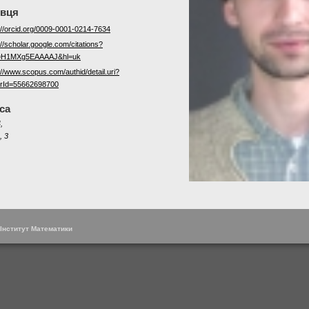
овця
://orcid.org/0009-0001-0214-7634
://scholar.google.com/citations?
=H1MXg5EAAAAJ&hl=uk
://www.scopus.com/authid/detail.uri?
orId=55662698700
са
,
, 3
 Інститут Математики