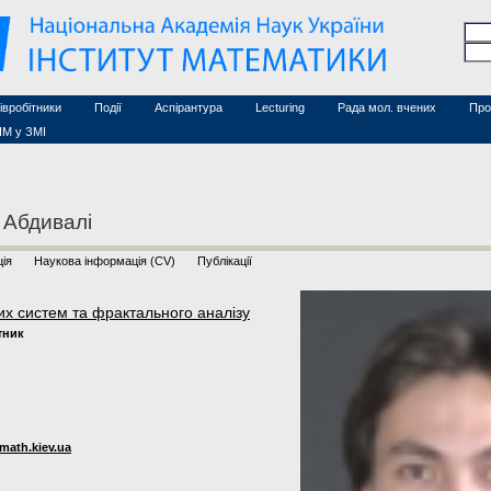
Семінари (архів)
чесні дослідники
Конференції (архів)
оційовані дослідники
Сайт ради
Курси з математики
а
хнічний персонал
івробітники
Події
Аспірантура
Lecturing
Рада мол. вчених
Про
ІМ у ЗМІ
 Абдивалі
ія
Наукова інформація (CV)
Публікації
их систем та фрактального аналізу
тник
math.kiev.ua