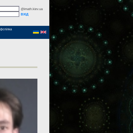
@imath.kiev.ua
фспілка