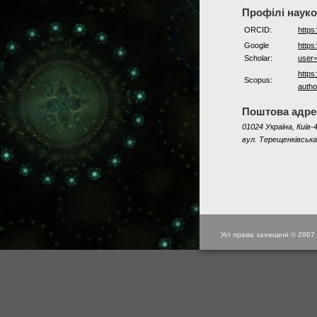
Профілі наук
ORCID:
https
Google
https
Scholar:
user
https
Scopus:
auth
Поштова адре
01024 Україна, Київ-4
вул. Терещенківська
Усі права захищені © 2007