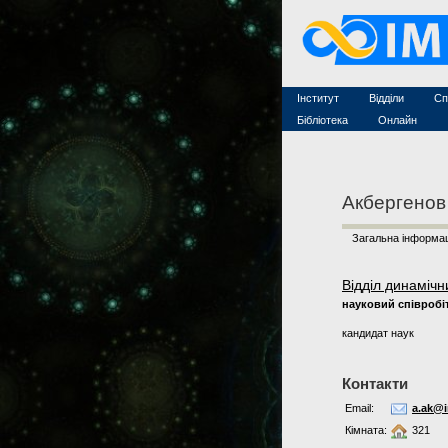
Захист дисертацій
По
Конкурси на посади
Ас
Науково-організаційна робот
Те
MathSciNet
Контакти
Лінки
Інститут
Відділи
Сп
Публікації
Бібліотека
Онлайн
Акбергенов
Загальна інформац
Відділ динамічн
науковий співробі
кандидат наук
Контакти
Email:
a.ak@i
Кімната:
321