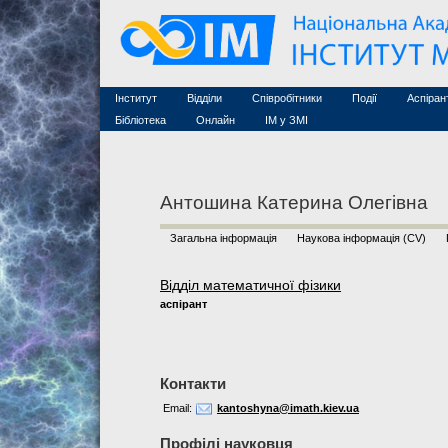
Семінари (архів)
Захист дисертацій
Почесні дослідники
Конференції (архів
Конкурси на посади
Асоційовані дослідники
Курси з математи
Науково-організаційна робота
Технічний персонал
MathSciNet
Контакти
Лінки
Інститут
Відділи
Співробітники
Події
Аспіран
Публікації
Бібліотека
Онлайн
ІМ у ЗМІ
Антошина Катерина Олегівна
Загальна інформація
Наукова інформація (CV)
Відділ математичної фізики
аспірант
Контакти
Email:
kantoshyna@imath.kiev.ua
Профілі науковця