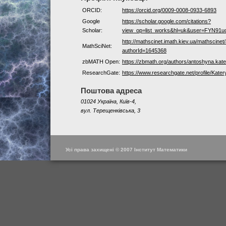
ORCID:
https://orcid.org/0009-0008-0933-6893
Google
https://scholar.google.com/citations?
Scholar:
view_op=list_works&hl=uk&user=FYN91
http://mathscinet.imath.kiev.ua/mathscinet
MathSciNet:
authorId=1645368
zbMATH Open:
https://zbmath.org/authors/antoshyna.kat
ResearchGate:
https://www.researchgate.net/profile/Kat
Поштова адреса
01024 Україна, Київ-4,
вул. Терещенківська, 3
Усі права захищені © 2007 Інститут Математики