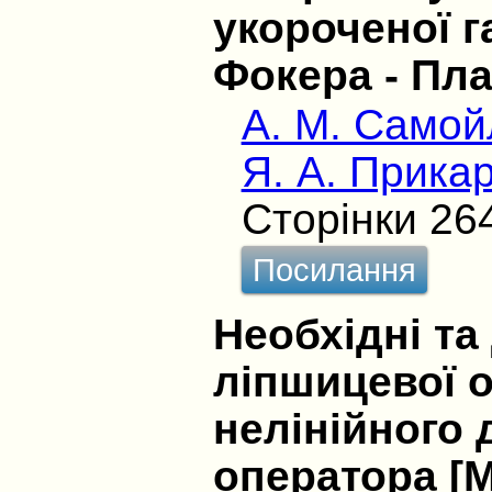
укороченої г
Фокера - Пла
А. М. Самой
Я. А. Прика
Сторінки 26
Посилання
Необхідні та
ліпшицевої 
нелінійного
оператора [M