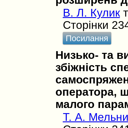
В. Л. Кулик
Сторінки 23
Посилання
Низько- та в
збіжність сп
самоспряжен
оператора, щ
малого пара
Т. А. Мельни