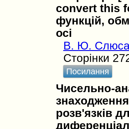
convert this 
функцій, обм
осі
В. Ю. Слюса
Сторінки 27
Посилання
Чисельно-ан
знаходження
розв'язків д
диференціал