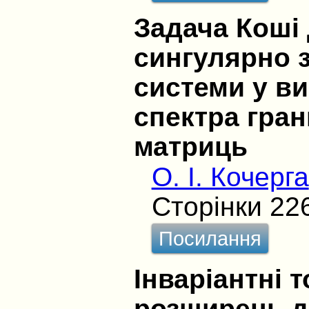
Задача Коші
сингулярно з
системи у ви
спектра гран
матриць
O. I. Кочерга
Сторінки 22
Посилання
Інваріантні 
розширень д