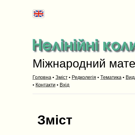
Міжнародний мат
Головна
•
Зміст
•
Редколегія
•
Тематика
•
Вид
•
Контакти
•
Вхід
Зміст