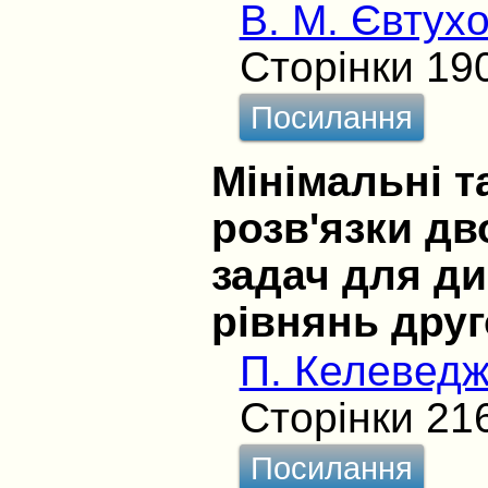
В. М. Євтух
Сторінки 19
Посилання
Мінімальні т
розв'язки д
задач для д
рівнянь друг
П. Келевед
Сторінки 21
Посилання