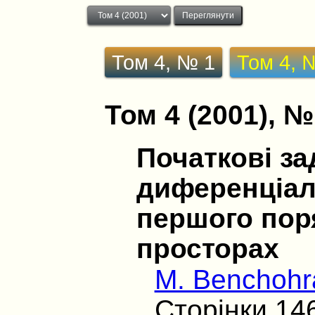
Том 4, № 1
Том 4, 
Том 4 (2001), №
Початкові за
диференціа
першого пор
просторах
M. Benchohr
Сторінки 14