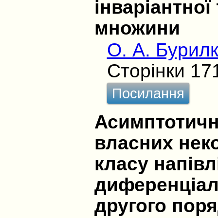
інваріантної
множини
О. A. Бурил
Сторінки 17
Посилання
Асимптотичн
власних неко
класу напівл
диференціал
другого пор