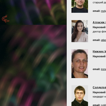
старший до
email:
mol
Атласюк 
Науковий 
доктор філ
email:
atla
Нижник І
Науковий 
email:
iren
Солдатов
Науковий 
кандидат н
email:
sold