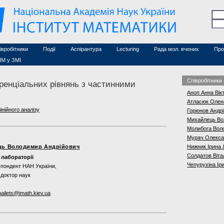
Семінари (архів)
чесні дослідники
Конференції (архів)
оційовані дослідники
Сайт ради
Курси з математики
а
хнічний персонал
івробітники
Події
Аспірантура
Lecturing
Рада мол. вчених
Про
ІМ у ЗМІ
Cпівробітники
ренціальних рівнянь з частинними
Аноп Анна Вік
Атласюк Олен
лінійного аналізу
Горюнов Андрі
Михайлець Во
Молибога Вол
Мурач Олекса
ць Володимир Андрійович
Нижник Ірина 
Солдатов Віта
 лабораторії
Чепурухіна Іри
спондент НАН України,
доктор наук
ailets@imath.kiev.ua