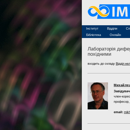
Захист дисертацій
По
Конкурси на посади
Ас
Науково-організаційна робот
Те
MathSciNet
Контакти
Лінки
Інститут
Відділи
Сп
Публікації
Бібліотека
Онлайн
Лабораторія дифе
похідними
входить до складу
Відділ не
Михайле
Завідувач
член-коре
професор, 
email:
mikh