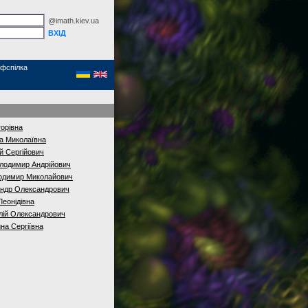
@imath.kiev.ua
фспілка
торівна
а Миколаївна
й Сергійович
лодимир Андрійович
одимир Миколайович
ндр Олександрович
Леонідівна
лій Олександрович
на Сергіївна