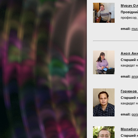
Мурач О
Провідний
професор, 
email:
mur
Аноп Анн
Старший н
кандидат н
email:
ano
Горюнов 
Старший н
кандидат н
email:
gor
Молибог
Старший н