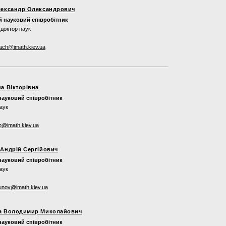
лександр Олександрович
 науковий співробітник
доктор наук
ach@imath.kiev.ua
а Вікторівна
ауковий співробітник
аук
p@imath.kiev.ua
Андрій Сергійович
ауковий співробітник
аук
iunov@imath.kiev.ua
а Володимир Миколайович
ауковий співробітник