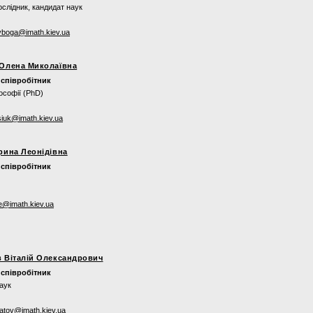
слідник, кандидат наук
yboga@imath.kiev.ua
Олена Миколаївна
співробітник
ософії (PhD)
siuk@imath.kiev.ua
рина Леонідівна
співробітник
e@imath.kiev.ua
 Віталій Олександрович
співробітник
аук
atov@imath.kiev.ua