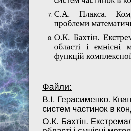
систем частинок в к
С.А.
Плакса. Ком
проблеми математичн
О.К. Бахтін.
Екстре
області і ємнісні 
функцій комплексної
Файли:
В.І. Герасименко. Кван
систем частинок в ко
О.К. Бахтін. Екстрема
області і ємнісні мето