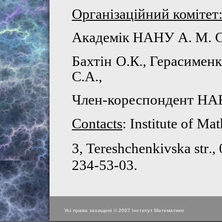
Організаційний комітет
Академік НАНУ А. М. 
Бахтін
О.К., Герасименк
С.А.,
Член-кореспондент Н
Contacts
:
Institute
of
Mat
3,
Tereshchenkivska
str
.,
234-
53-03
.
Усі права захищені © 2007 Інститут Математики