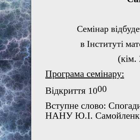
Семінар відбуд
в Інституті м
(кім.
Програма с
емінару:
00
Відкриття
10
Вступне слово:
Спогади
НАНУ Ю.І. Самойленк