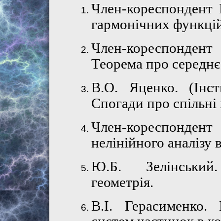
Член-кореспонден
гармонічних функцій
Член-кореспонд
Теорема про середнє
В.О. Яценко. (Інс
Спогади про спільні
Член-кореспонден
нелінійного аналізу 
Ю.Б. Зелінськ
геометрія.
В.І.
Герасименко. 