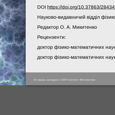
DOI
https://doi.org/10.37863/284
Науково-видавничий вiддiл фiзик
Редактор О. А. Микитенко
Рецензенти:
доктор фiзико-математичних нау
доктор фiзико-математичних наук
Усі права захищені © 2007 Інститут Математики