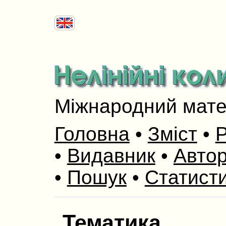
Міжнародний мат
Головна
•
Зміст
•
Р
•
Видавник
•
Авто
•
Пошук
•
Статист
Тематика