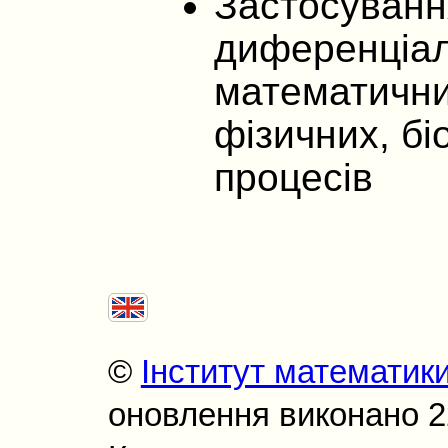
Застосування
диференціал
математични
фізичних, бі
процесів
©
Інститут математик
оновлення виконано 22