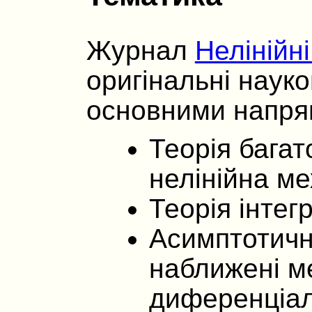
Журнал
Нелінійн
оригінальні науко
основними напря
Теорія багат
нелінійна ме
Теорія інтег
Асимптотичні
наближені м
диференціал