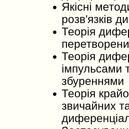
Якісні мето
розв'язків д
Теорія дифер
перетворен
Теорія дифе
імпульсами 
збуреннями
Теорія край
звичайних т
диференціал