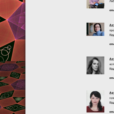
Лаб
ema
Ан
про
Від
ema
Ан
асп
Від
ema
Ар
гол
Від
ema