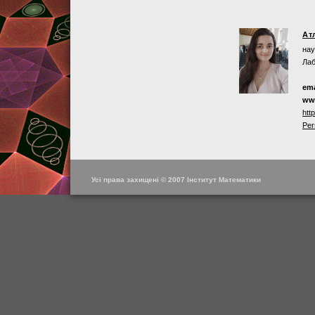
Ат
нау
Лаб
ema
ww
htt
Per
Усі права захищені © 2007 Інститут Математики