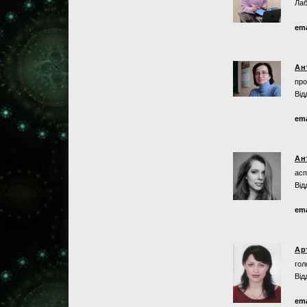
Лаб
ema
Ан
про
Від
ema
Ан
асп
Від
ema
Ар
гол
Від
ema