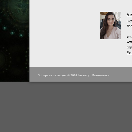
Ат
нау
Лаб
ema
ww
htt
Per
Усі права захищені © 2007 Інститут Математики