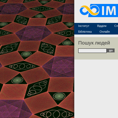
Захист дисертацій
По
Конкурси на посади
Ас
Науково-організаційна робот
Те
MathSciNet
Контакти
Лінки
Інститут
Відділи
Сп
Публікації
Бібліотека
Онлайн
Пошук людей