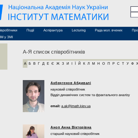
Семінари (архів)
чесні дослідники
Конференції (архів)
оційовані дослідники
Сайт ради
Курси з математики
а
хнічний персонал
івробітники
Події
Аспірантура
Lecturing
Рада мол. вчених
Про
ІМ у ЗМІ
А-Я список співробітників
А
Б
В
Г
Д
Е
Є
Ж
З
И
І
Ї
Й
К
Л
М
Н
О
П
Р
С
Т
У
Ф
Акбергенов Абдивалі
науковий співробітник
Відділ динамічних систем та фрактального аналізу
email:
a.ak@imath.kiev.ua
Аноп Анна Вікторівна
старший науковий співробітник