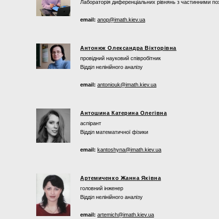
Лабораторія диференціальних рівнянь з частинними по
email:
anop@imath.kiev.ua
Антонюк Олександра Вікторівна
провідний науковий співробітник
Відділ нелінійного аналізу
email:
antoniouk@imath.kiev.ua
Антошина Катерина Олегівна
аспірант
Відділ математичної фізики
email:
kantoshyna@imath.kiev.ua
Артемиченко Жанна Яківна
головний інженер
Відділ нелінійного аналізу
email:
artemich@imath.kiev.ua