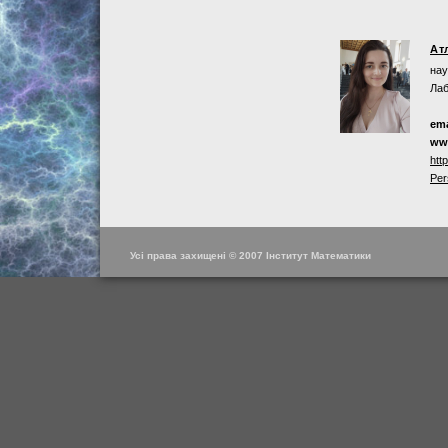
Ат
нау
Лаб
ema
ww
htt
Per
Усі права захищені © 2007 Інститут Математики