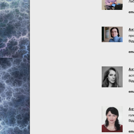
Лаб
ema
Ан
про
Від
ema
Ан
асп
Від
ema
Ар
гол
Від
ema