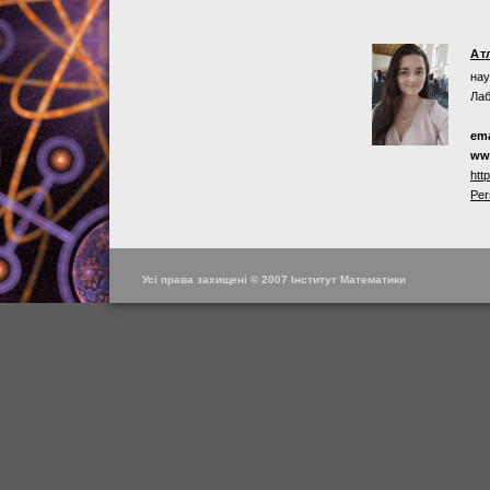
Ат
нау
Лаб
ema
ww
htt
Per
Усі права захищені © 2007 Інститут Математики