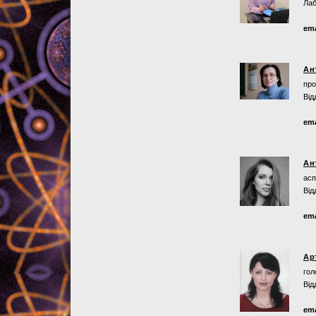
Лаб
ema
Ан
про
Від
ema
Ан
асп
Від
ema
Ар
гол
Від
ema