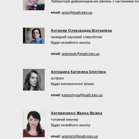
Лабораторія диференціальних рівнянь з частинними по
email:
anop@imath.kiev.ua
Антонюк Олександра Вікторівна
провідний науковий співробітник
Відділ нелінійного аналізу
email:
antoniouk@imath.kiev.ua
Антошина Катерина Олегівна
аспірант
Відділ математичної фізики
email:
kantoshyna@imath.kiev.ua
Артемиченко Жанна Яківна
головний інженер
Відділ нелінійного аналізу
email:
artemich@imath.kiev.ua