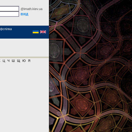
@imath.kiev.ua
фспілка
Х
Ц
Ч
Ш
Щ
Ю
Я