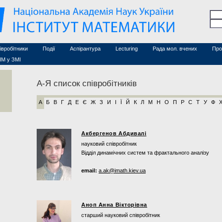
Семінари (архів)
чесні дослідники
Конференції (архів)
оційовані дослідники
Сайт ради
Курси з математики
а
хнічний персонал
івробітники
Події
Аспірантура
Lecturing
Рада мол. вчених
Про
ІМ у ЗМІ
А-Я список співробітників
А
Б
В
Г
Д
Е
Є
Ж
З
И
І
Ї
Й
К
Л
М
Н
О
П
Р
С
Т
У
Ф
Акбергенов Абдивалі
науковий співробітник
Відділ динамічних систем та фрактального аналізу
email:
a.ak@imath.kiev.ua
Аноп Анна Вікторівна
старший науковий співробітник