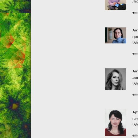
Лаб
ema
Ан
про
Від
ema
Ан
асп
Від
ema
Ар
гол
Від
ema