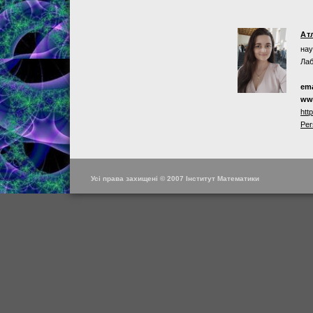
Ат
нау
Лаб
ema
ww
htt
Per
Усі права захищені © 2007 Інститут Математики