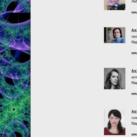
Лаб
ema
Ан
про
Від
ema
Ан
асп
Від
ema
Ар
гол
Від
ema