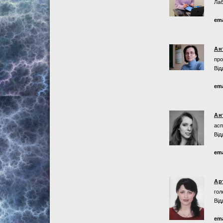
Лаб
ema
Ан
про
Від
ema
Ан
асп
Від
ema
Ар
гол
Від
ema