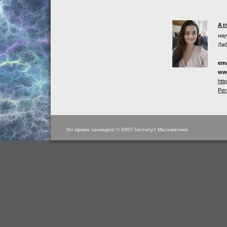
Ат
нау
Лаб
ema
ww
htt
Per
Усі права захищені © 2007 Інститут Математики