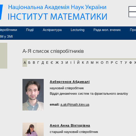
Семінари (архів)
чесні дослідники
Конференції (архів)
оційовані дослідники
Сайт ради
Курси з математики
а
хнічний персонал
івробітники
Події
Аспірантура
Lecturing
Рада мол. вчених
Про
ІМ у ЗМІ
А-Я список співробітників
А
Б
В
Г
Д
Е
Є
Ж
З
И
І
Ї
Й
К
Л
М
Н
О
П
Р
С
Т
У
Ф
Акбергенов Абдивалі
науковий співробітник
Відділ динамічних систем та фрактального аналізу
email:
a.ak@imath.kiev.ua
Аноп Анна Вікторівна
старший науковий співробітник