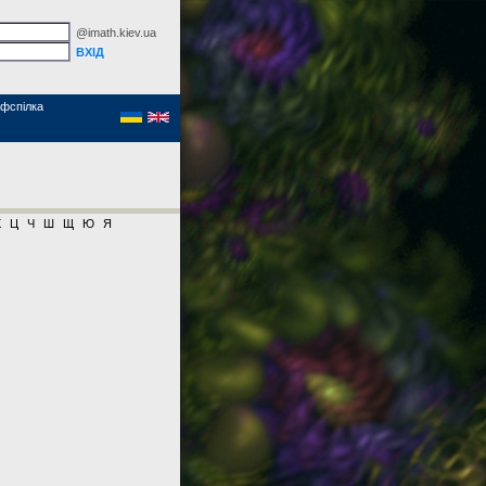
@imath.kiev.ua
фспілка
Х
Ц
Ч
Ш
Щ
Ю
Я