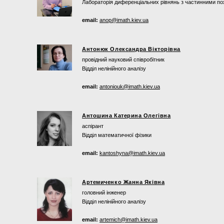
Лабораторія диференціальних рівнянь з частинними по
email:
anop@imath.kiev.ua
Антонюк Олександра Вікторівна
провідний науковий співробітник
Відділ нелінійного аналізу
email:
antoniouk@imath.kiev.ua
Антошина Катерина Олегівна
аспірант
Відділ математичної фізики
email:
kantoshyna@imath.kiev.ua
Артемиченко Жанна Яківна
головний інженер
Відділ нелінійного аналізу
email:
artemich@imath.kiev.ua