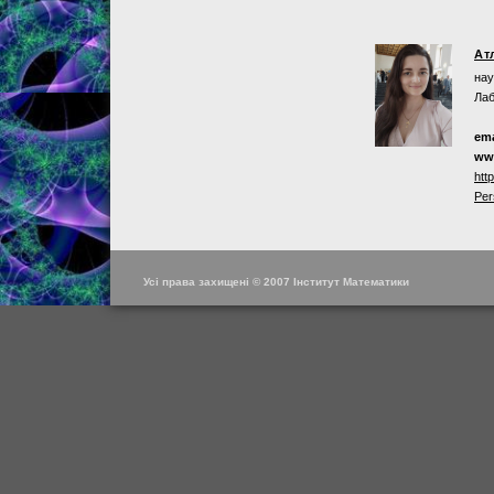
Ат
нау
Лаб
ema
ww
htt
Per
Усі права захищені © 2007 Інститут Математики