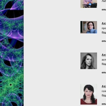
Лаб
ema
Ан
про
Від
ema
Ан
асп
Від
ema
Ар
гол
Від
ema