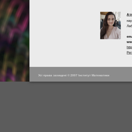
Ат
нау
Лаб
ema
ww
htt
Per
Усі права захищені © 2007 Інститут Математики