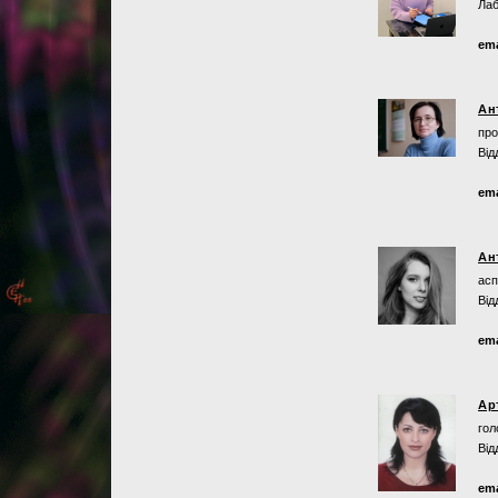
Лаб
ema
Ан
про
Від
ema
Ан
асп
Від
ema
Ар
гол
Від
ema