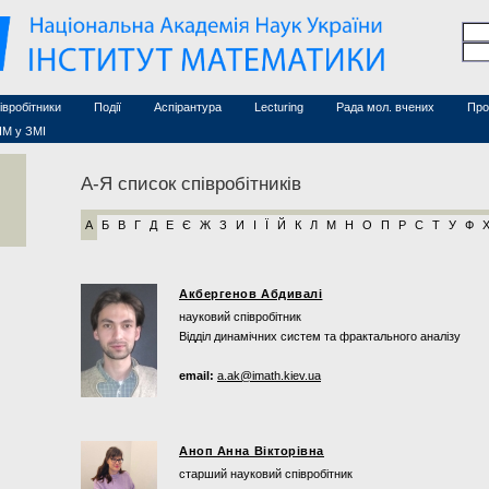
Семінари (архів)
чесні дослідники
Конференції (архів)
оційовані дослідники
Сайт ради
Курси з математики
а
хнічний персонал
івробітники
Події
Аспірантура
Lecturing
Рада мол. вчених
Про
ІМ у ЗМІ
А-Я список співробітників
А
Б
В
Г
Д
Е
Є
Ж
З
И
І
Ї
Й
К
Л
М
Н
О
П
Р
С
Т
У
Ф
Акбергенов Абдивалі
науковий співробітник
Відділ динамічних систем та фрактального аналізу
email:
a.ak@imath.kiev.ua
Аноп Анна Вікторівна
старший науковий співробітник