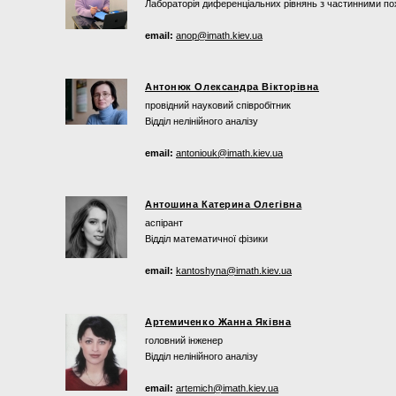
Лабораторія диференціальних рівнянь з частинними по
email:
anop@imath.kiev.ua
Антонюк Олександра Вікторівна
провідний науковий співробітник
Відділ нелінійного аналізу
email:
antoniouk@imath.kiev.ua
Антошина Катерина Олегівна
аспірант
Відділ математичної фізики
email:
kantoshyna@imath.kiev.ua
Артемиченко Жанна Яківна
головний інженер
Відділ нелінійного аналізу
email:
artemich@imath.kiev.ua