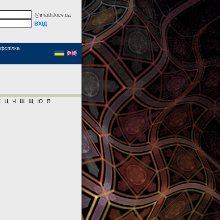
@imath.kiev.ua
фспілка
Х
Ц
Ч
Ш
Щ
Ю
Я