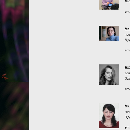
Лаб
ema
Ан
про
Від
ema
Ан
асп
Від
ema
Ар
гол
Від
ema