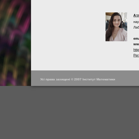
Ат
нау
Лаб
ema
ww
htt
Per
Усі права захищені © 2007 Інститут Математики