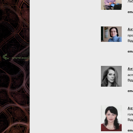
Лаб
ema
Ан
про
Від
ema
Ан
асп
Від
ema
Ар
гол
Від
ema