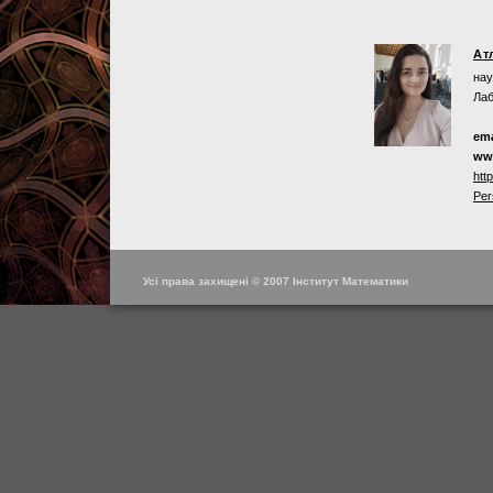
Ат
нау
Лаб
ema
ww
htt
Per
Усі права захищені © 2007 Інститут Математики