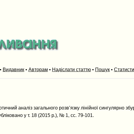
•
Видавник
•
Авторам
•
Надіслати статтю
•
Пошук
•
Статист
отичний аналiз загального розв’язку лiнiйної сингулярно з
іковано у т. 18 (2015 р.), № 1, сс. 79-101.