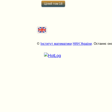
Цілий том 18
©
Інститут математики
НАН України
. Останнє он