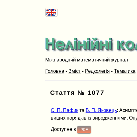
Міжнародний математичний журнал
Головна
•
Зміст
•
Редколегія
•
Тематика
Стаття № 1077
С. П. Пафик
та
В. П. Яковець
: Асимпт
вищих порядкiв iз виродженнями. Опубл
Доступне в
PDF