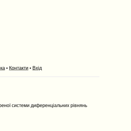
ика
•
Контакти
•
Вхід
буреної системи диференцiальних рiвнянь