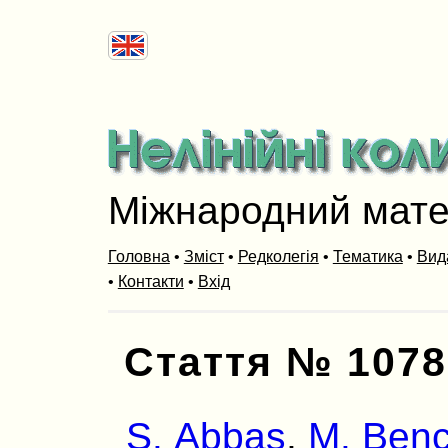
Міжнародний мат
Головна
•
Зміст
•
Редколегія
•
Тематика
•
Вид
•
Контакти
•
Вхід
Стаття № 1078
S. Abbas
,
M. Ben