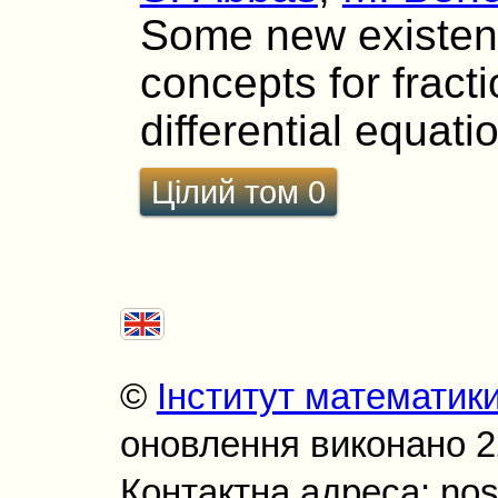
Some new existence
concepts for fract
differential equati
Цілий том 0
©
Інститут математик
оновлення виконано 22
Контактна адреса: nos