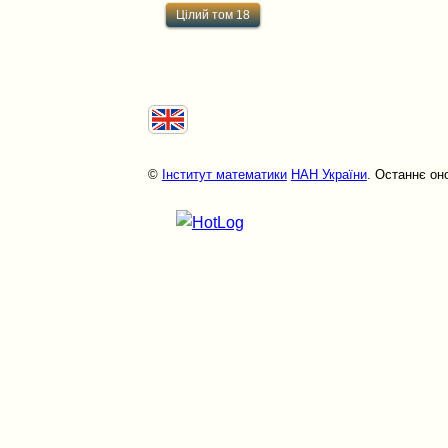
Цілий том 18
©
Інститут математики
НАН України
. Останнє он