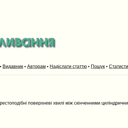
•
Видавник
•
Авторам
•
Надіслати статтю
•
Пошук
•
Статист
Хрестоподібні поверхневі хвилі між скінченними циліндрични