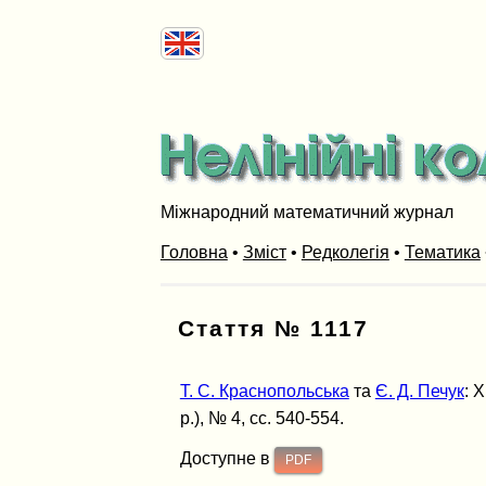
Міжнародний математичний журнал
Головна
•
Зміст
•
Редколегія
•
Тематика
Стаття № 1117
Т. С. Краснопольська
та
Є. Д. Печук
: 
р.), № 4, сс. 540-554.
Доступне в
PDF