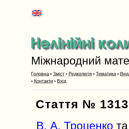
Міжнародний мат
Головна
•
Зміст
•
Редколегія
•
Тематика
•
Вид
•
Контакти
•
Вхід
Стаття № 1313
В. А. Троценко
т