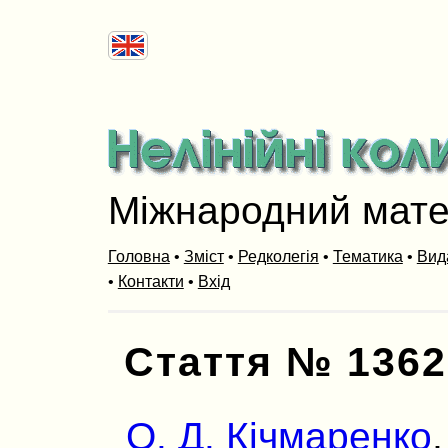
Міжнародний мат
Головна
•
Зміст
•
Редколегія
•
Тематика
•
Вид
•
Контакти
•
Вхід
Стаття № 1362
О. Д. Кічмаренко