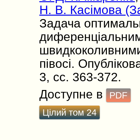
Н. В. Касімова (З
Задача оптималь
диференціальним
швидкоколивними
півосі. Опублікова
3, сс. 363-372.
Доступне в
PDF
Цілий том 24