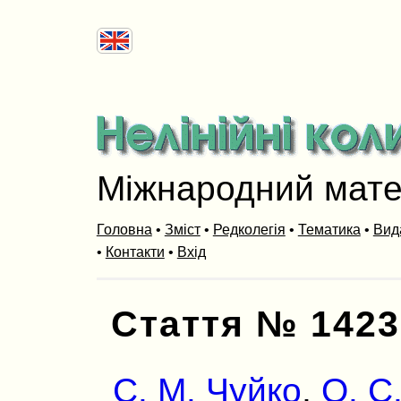
Міжнародний мат
Головна
•
Зміст
•
Редколегія
•
Тематика
•
Вид
•
Контакти
•
Вхід
Стаття № 1423
С. М. Чуйко
,
О. С