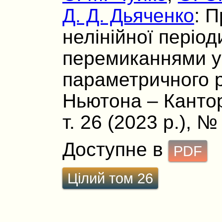
Д. Д. Дьяченко
: 
нелінійної період
перемиканнями у
параметричного 
Ньютона – Кантор
т. 26 (2023 р.), №
Доступне в
PDF
Цілий том 26