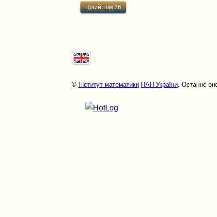
Цілий том 26
©
Інститут математики
НАН України
. Останнє он