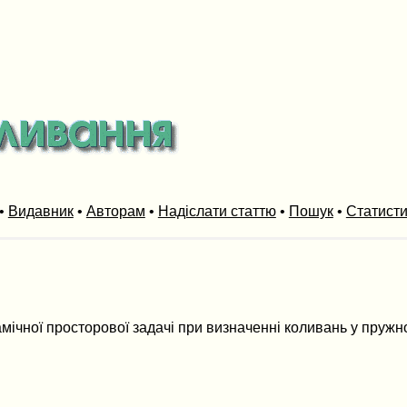
•
Видавник
•
Авторам
•
Надіслати статтю
•
Пошук
•
Статист
мічної просторової задачі при визначенні коливань у пружно