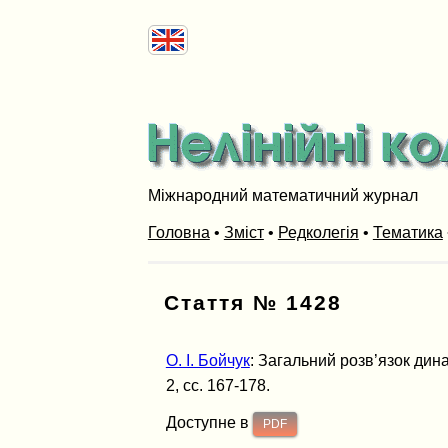
Міжнародний математичний журнал
Головна
•
Зміст
•
Редколегія
•
Тематика
Стаття № 1428
О. І. Бойчук
: Загальний розв’язок дина
2, сс. 167-178.
Доступне в
PDF