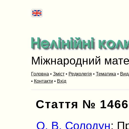
Міжнародний мат
Головна
•
Зміст
•
Редколегія
•
Тематика
•
Вид
•
Контакти
•
Вхід
Стаття № 1466
О. В. Солодун
: П