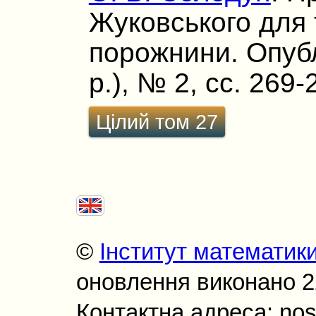
Жуковського для 
порожнини. Опубл
р.), № 2, сс. 269-
Цілий том 27
©
Інститут математик
оновлення виконано 22
Контактна адреса: nos