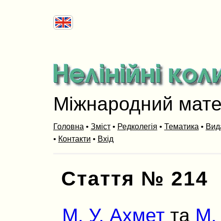
Міжнародний мат
Головна
•
Зміст
•
Редколегія
•
Тематика
•
Вид
•
Контакти
•
Вхід
Стаття № 214
М. У. Ахмет
та
М.