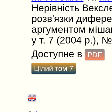
Нерівність Вексл
розв'язки дифере
аргументом мішан
у т. 7 (2004 р.), 
Доступне в
PDF
Цілий том 7