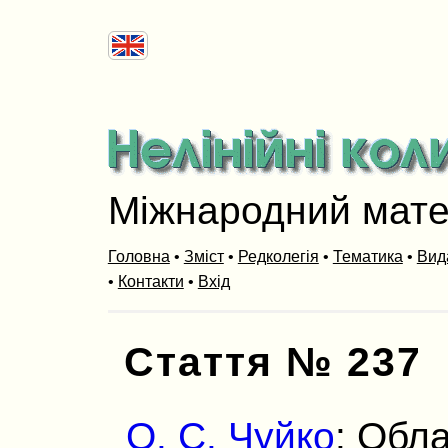
Міжнародний мат
Головна
•
Зміст
•
Редколегія
•
Тематика
•
Вид
•
Контакти
•
Вхід
Стаття № 237
О. С. Чуйко
: Обла