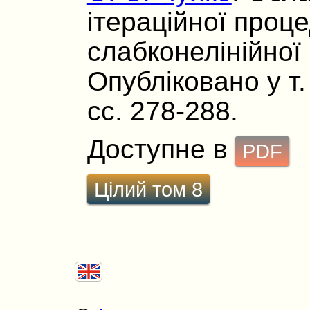
ітераційної проц
слабконелінійної 
Опубліковано у т. 
сс. 278-288.
Доступне в
PDF
Цілий том 8