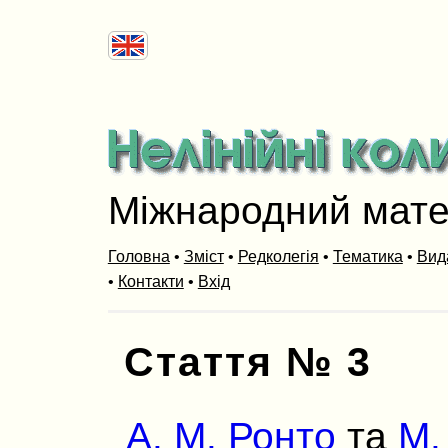
Міжнародний мат
Головна
•
Зміст
•
Редколегія
•
Тематика
•
Вид
•
Контакти
•
Вхід
Стаття № 3
А. М. Ронто
та
M.