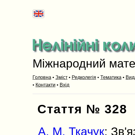
Міжнародний мат
Головна
•
Зміст
•
Редколегія
•
Тематика
•
Вид
•
Контакти
•
Вхід
Стаття № 328
А. М. Ткачук
: Зв'